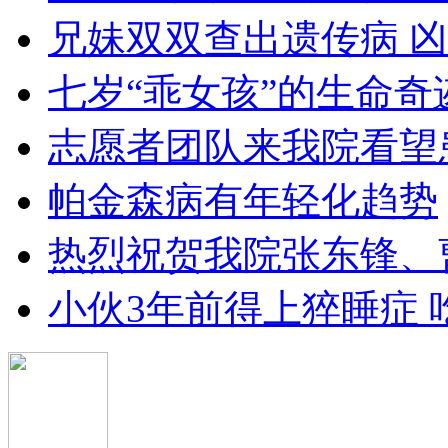
兄妹双双查出遗传病 凶
七岁“乖女孩”的生命奇
志愿者团队来我院看望
帕金森病有年轻化趋势
热烈祝贺我院张东锋、
小伙3年前得上猝睡症 