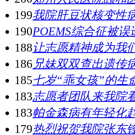
199
我院肝豆状核变性
190
POEMS综合征被
188
让志愿精神成为我
186
兄妹双双查出遗传病
185
七岁“乖女孩”的生
183
志愿者团队来我院
183
帕金森病有年轻化
179
热烈祝贺我院张东