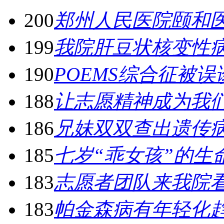
200
郑州人民医院颐和
199
我院肝豆状核变性
190
POEMS综合征被
188
让志愿精神成为我
186
兄妹双双查出遗传病
185
七岁“乖女孩”的生
183
志愿者团队来我院
183
帕金森病有年轻化