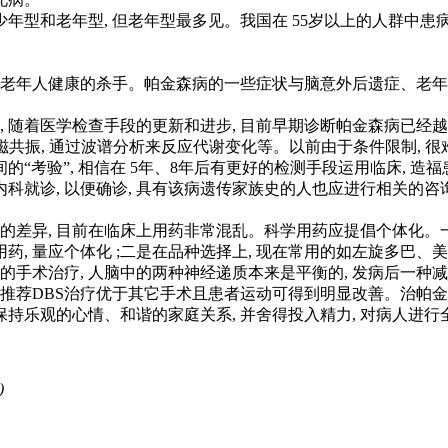
型和老年型, 但老年型最多见。我国在 55岁以上的人群中患病率
年人健康的杀手。帕金森病的一些症状与脑意外后遗症、老年痴呆
 随着医学检查手段的更新和进步, 目前早期诊断帕金森病已经越
共振, 通过波谱分析来反应代谢变化等。以前由于条件限制, 很难用
的“考验”, 相信在 5年、8年后有更好的检测手段运用临床, 造
就诊, 以便确诊, 具有该病遗传家族史的人也应进行相关的咨
差异, 目前在临床上用药非常混乱。科学用药应提倡个体化。一是
用药, 量应个体化 ;二是在品种选择上, 现在常用的如左旋多巴
手术治疗, 人脑中的两种神经递质本来是平衡的, 发病后一种减
推荐DBS治疗优于其它手术且患者运动可得到明显改善。治帕金森病
保持乐观的心情、和谐的家庭关系, 并舍得投入精力, 对病人进
)