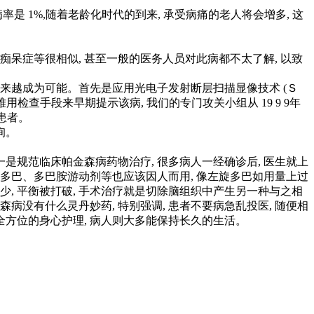
是 1%,随着老龄化时代的到来, 承受病痛的老人将会增多, 这
症等很相似, 甚至一般的医务人员对此病都不太了解, 以致
来越成为可能。首先是应用光电子发射断层扫描显像技术 (Ｓ
检查手段来早期提示该病, 我们的专门攻关小组从 19 9 9年
福患者。
询。
规范临床帕金森病药物治疗, 很多病人一经确诊后, 医生就上
、美多巴、多巴胺游动剂等也应该因人而用, 像左旋多巴如用量上过
少, 平衡被打破, 手术治疗就是切除脑组织中产生另一种与之相
没有什么灵丹妙药, 特别强调, 患者不要病急乱投医, 随便相
行全方位的身心护理, 病人则大多能保持长久的生活。