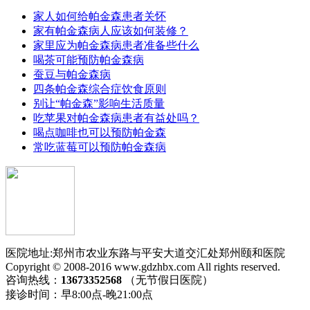
家人如何给帕金森患者关怀
家有帕金森病人应该如何装修？
家里应为帕金森病患者准备些什么
喝茶可能预防帕金森病
蚕豆与帕金森病
四条帕金森综合症饮食原则
别让“帕金森”影响生活质量
吃苹果对帕金森病患者有益处吗？
喝点咖啡也可以预防帕金森
常吃蓝莓可以预防帕金森病
医院地址:郑州市农业东路与平安大道交汇处郑州颐和医院
Copyright © 2008-2016 www.gdzhbx.com All rights reserved.
咨询热线：
13673352568
（无节假日医院）
接诊时间：早8:00点-晚21:00点