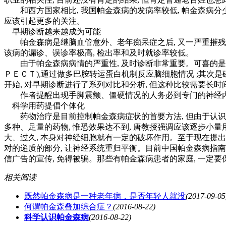
和西方国家相比, 我国帕金森病的发病率较低, 帕金森病分少年
应该引起更多的关注。
早期诊断越来越成为可能
帕金森病是继脑血管意外、老年痴呆症之后, 又一严重摧残老
该病的漏诊、误诊率极高, 检出率和及时就诊率较低。
由于帕金森病病情的严重性, 及时诊断非常重要。可喜的是,
ＰＥＣＴ),通过做多巴胺转运蛋白机制反应脑细胞情况 ;其次是磁
开始, 对早期诊断进行了系列对比和分析, 但这种比较需要长时间
作者提醒出现手脚震颤、僵硬情况的人务必到专门的神经内科
科学用药提倡个体化
药物治疗是目前控制帕金森病症状的首要方法, 但由于认识的
多种、足量的药物, 惟恐效果达不到, 唐教授强调应该逐步小量
大、过久, 本身对神经细胞就有一定的破坏作用。至于现在提出的
对的递质的部分, 让神经系统重归平衡。目前中国帕金森病指南
信广告的宣传, 免得被骗。那些有帕金森病患者的家庭, 一定要
相关阅读
既然帕金森病是一种老年病，是否年轻人就没
(2017-09-05
何谓帕金森叠加综合症？
(2016-08-22)
科学认识帕金森病
(2016-08-22)