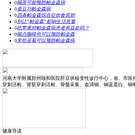
0
喝茶可能预防帕金森病
0
蚕豆与帕金森病
0
四条帕金森综合症饮食原则
0
别让“帕金森”影响生活质量
0
吃苹果对帕金森病患者有益处吗？
0
喝点咖啡也可以预防帕金森
0
常吃蓝莓可以预防帕金森病
河南大学附属郑州颐和医院肝豆状核变性诊疗中心，省、市医
穿刺活检、肾脏穿刺活检、骨髓采集、血清铜、铜蓝蛋白、铜氧
健康导读